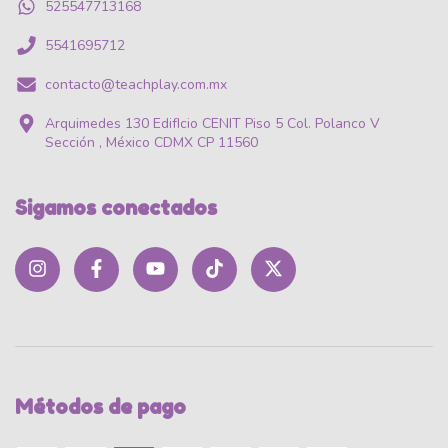
525547713168
5541695712
contacto@teachplay.com.mx
Arquimedes 130 EdifIcio CENIT Piso 5 Col. Polanco V
Sección , México CDMX CP 11560
Sigamos conectados
Métodos de pago